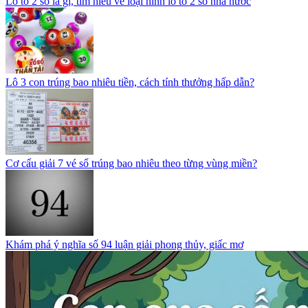
Lô tô 2 số là gì, tìm hiểu về loại hình lô tô 2 số nhà nước
Lô 3 con trúng bao nhiêu tiền, cách tính thưởng hấp dẫn?
Cơ cấu giải 7 vé số trúng bao nhiêu theo từng vùng miền?
Khám phá ý nghĩa số 94 luận giải phong thủy, giấc mơ