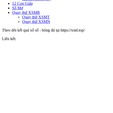
12 Con Giáp
Sổ Mơ
Quay thử XSMB
Quay thử XSMT
Quay thử XSMN
Theo dõi kết quả xổ số - bóng đá tại https://xstd.top/
Liên kết: