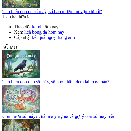
Tìm hiểu con dê số mấy, số bao nhiêu hút vận khí tốt?
Liên kết hữu ích
Theo dõi
kqbd
hôm nay
Xem
lich bong da hom nay
Cập nhật
kết quả ngoại hạng anh
SỔ MƠ
Tìm hiểu con quạ số mấy, số bao nhiêu đem lại may mắn?
Con hươu số mấy? Giải mã ý nghĩa và gợi ý con số may mắn