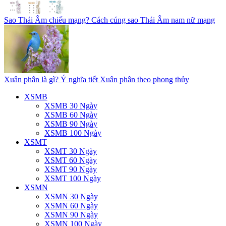
Sao Thái Âm chiếu mạng? Cách cúng sao Thái Âm nam nữ mạng
Xuân phân là gì? Ý nghĩa tiết Xuân phân theo phong thủy
XSMB
XSMB 30 Ngày
XSMB 60 Ngày
XSMB 90 Ngày
XSMB 100 Ngày
XSMT
XSMT 30 Ngày
XSMT 60 Ngày
XSMT 90 Ngày
XSMT 100 Ngày
XSMN
XSMN 30 Ngày
XSMN 60 Ngày
XSMN 90 Ngày
XSMN 100 Ngày