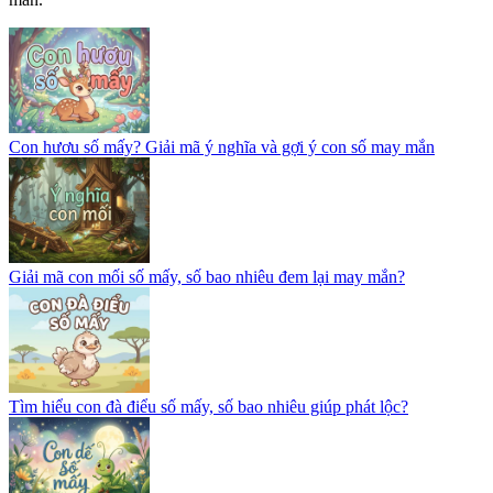
Con hươu số mấy? Giải mã ý nghĩa và gợi ý con số may mắn
Giải mã con mối số mấy, số bao nhiêu đem lại may mắn?
Tìm hiểu con đà điểu số mấy, số bao nhiêu giúp phát lộc?