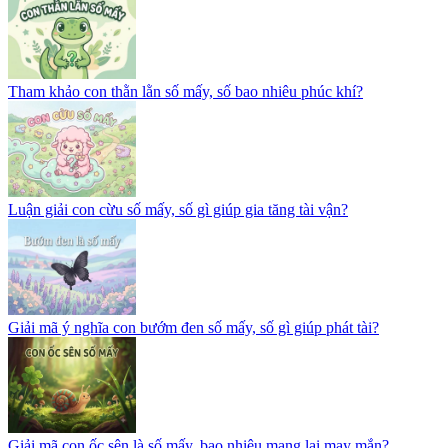
Tham khảo con thằn lằn số mấy, số bao nhiêu phúc khí?
Luận giải con cừu số mấy, số gì giúp gia tăng tài vận?
Giải mã ý nghĩa con bướm đen số mấy, số gì giúp phát tài?
Giải mã con ốc sên là số mấy, bao nhiêu mang lại may mắn?