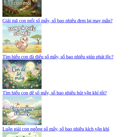
Giải mã con mối số mấy, số bao nhiêu đem lại may mắn?
Tìm hiểu con đà điểu số mấy, số bao nhiêu giúp phát lộc?
Tìm hiểu con dê số mấy, số bao nhiêu hút vận khí tốt?
Luận giải con ngỗng số mấy, số bao nhiêu kích vận khí