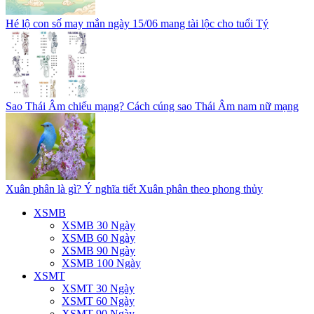
Hé lộ con số may mắn ngày 15/06 mang tài lộc cho tuổi Tý
Sao Thái Âm chiếu mạng? Cách cúng sao Thái Âm nam nữ mạng
Xuân phân là gì? Ý nghĩa tiết Xuân phân theo phong thủy
XSMB
XSMB 30 Ngày
XSMB 60 Ngày
XSMB 90 Ngày
XSMB 100 Ngày
XSMT
XSMT 30 Ngày
XSMT 60 Ngày
XSMT 90 Ngày