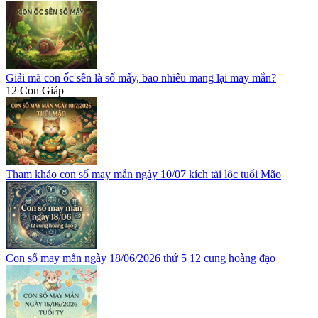
Giải mã con ốc sên là số mấy, bao nhiêu mang lại may mắn?
12 Con Giáp
Tham khảo con số may mắn ngày 10/07 kích tài lộc tuổi Mão
Con số may mắn ngày 18/06/2026 thứ 5 12 cung hoàng đạo