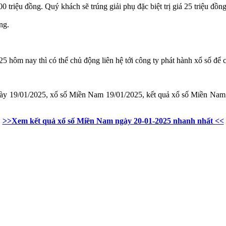
 500 triệu đồng. Quý khách sẽ trúng giải phụ đặc biệt trị giá 25 triệu đồ
ồng.
hôm nay thì có thể chủ động liên hệ tới công ty phát hành xổ số để c
gày 19/01/2025, xổ số Miền Nam 19/01/2025, kết quả xổ số Miền Nam
>>Xem kết quả xổ số Miền Nam ngày 20-01-2025 nhanh nhất <<