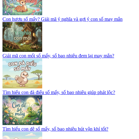
Con hươu số mấy? Giải mã ý nghĩa và gợi ý con số may mắn
Giải mã con mối số mấy, số bao nhiêu đem lại may mắn?
Tìm hiểu con đà điểu số mấy, số bao nhiêu giúp phát lộc?
Tìm hiểu con dê số mấy, số bao nhiêu hút vận khí tốt?