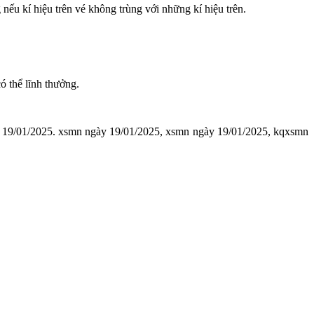
ng nếu kí hiệu trên vé không trùng với những kí hiệu trên.
ó thể lĩnh thưởng.
 19/01/2025. xsmn ngày 19/01/2025, xsmn ngày 19/01/2025, kqxsmn